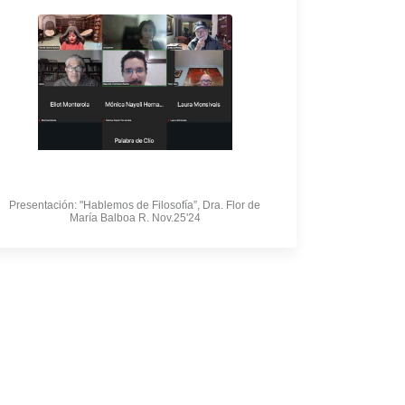
Presentación: "Hablemos de Filosofía”, Dra. Flor de
María Balboa R. Nov.25'24