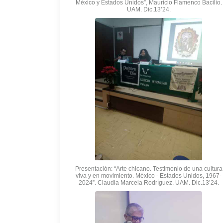
México y Estados Unidos”, Mauricio Flamenco Bacilio.
UAM. Dic.13’24.
Presentación: “Arte chicano. Testimonio de una cultura
viva y en movimiento. México - Estados Unidos, 1967-
2024”. Claudia Marcela Rodríguez. UAM. Dic.13’24.