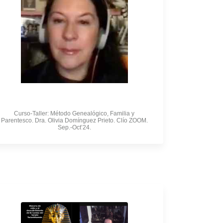
Curso-Taller: Método Genealógico, Familia y
Parentesco. Dra. Olivia Domínguez Prieto. Clío ZOOM.
Sep.-Oct’24.