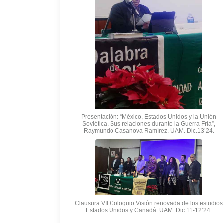
Presentación: “México, Estados Unidos y la Unión
Soviética. Sus relaciones durante la Guerra Fría”,
Raymundo Casanova Ramírez. UAM. Dic.13’24.
Clausura VII Coloquio Visión renovada de los estudios
Estados Unidos y Canadá. UAM. Dic.11-12’24.